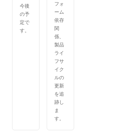
フォ
今後
ーム
の予
依存
定で
関
す。
係、
製品
ライ
フサ
イク
ルの
更新
を追
跡し
ま
す。