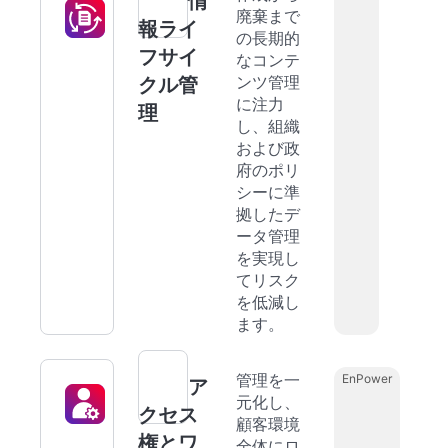
情
廃棄まで
報ライ
の長期的
フサイ
なコンテ
ンツ管理
クル管
に注力
理
し、組織
および政
府のポリ
シーに準
拠したデ
ータ管理
を実現し
てリスク
を低減し
ます。
管理を一
EnPower
ア
元化し、
クセス
顧客環境
権とワ
全体にロ