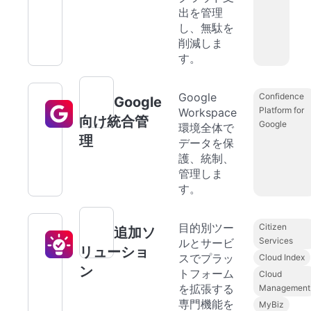
出を管理
し、無駄を
削減しま
す。
Google
Confidence
Google
Platform for
Workspace
向け統合管
Google
環境全体で
理
データを保
護、統制、
管理しま
す。
目的別ツー
Citizen
追加ソ
Services
ルとサービ
リューショ
スでプラッ
Cloud Index
ン
トフォーム
Cloud
を拡張する
Management
専門機能を
MyBiz