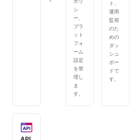
ポリ
ト、
シ
運用
ー、
監視
プラ
のた
ット
めの
フォ
ダッ
ーム
シュ
設定
ボー
を管
ドで
理し
す。
ま
す。
API