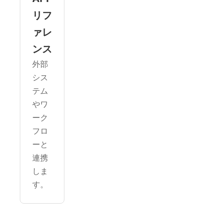
リフ
ァレ
ンス
外部
シス
テム
やワ
ーク
フロ
ーと
連携
しま
す。