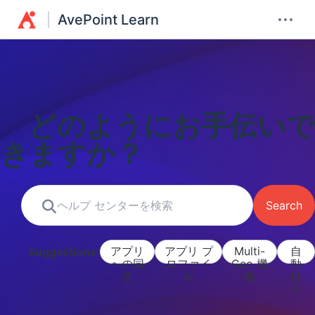
AvePoint Learn
どのようにお手伝いで
きますか？
Search
アプリ
アプリ プ
Multi-
自
Suggestions:
への同
ロファイ
Geo 機
動
意
ル
能
検
出