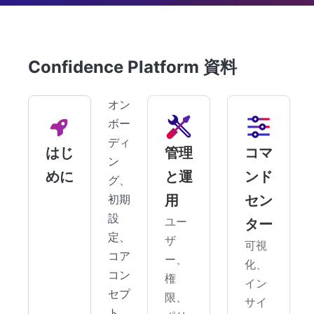
Confidence Platform 資料
オン
ボー
ディ
はじ
管理
コマ
ン
めに
と運
ンド
グ、
初期
用
セン
設
ユー
ター
定、
ザ
可視
コア
ー、
化、
コン
権
イン
セプ
限、
サイ
ト