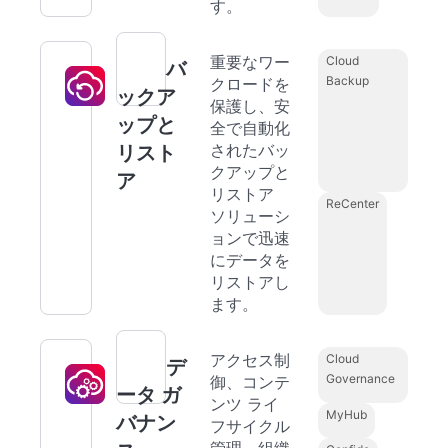
す。
重要なワー
Cloud
バ
Backup
クロードを
ックア
保護し、安
ップと
全で自動化
されたバッ
リスト
クアップと
ア
リストア
ReCenter
ソリューシ
ョンで迅速
にデータを
リストアし
ます。
アクセス制
Cloud
デ
Governance
御、コンテ
ータ ガ
ンツ ライ
MyHub
バナン
フサイクル